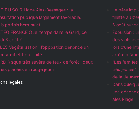
IT DU SOIR Ligne Alès-Bessèges : la
Le père impli
nsultation publique largement favorable...
fillette à Uz
is parfois hors-sujet
6 août sur s
TÉO FRANCE Quel temps dans le Gard, ce
Expulsion : u
udi 6 août ?
des violences
LES Végétalisation : l’opposition dénonce un
lors d’une in
n tardif et trop limité
arrêté à l’au
RD Risque très sévère de feux de forêt : deux
"Les famille
nes placées en rouge jeudi
très jeunes" :
de la Jeunes
ons légales
Dans quelque
une décennie
Alès Plage