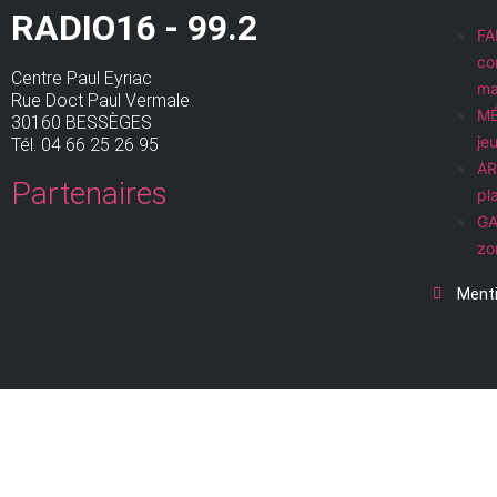
RADIO16 - 99.2
FA
co
Centre Paul Eyriac
ma
Rue Doct Paul Vermale
MÉ
30160 BESSÈGES
je
Tél. 04 66 25 26 95
AR
Partenaires
pla
GA
zo
Menti