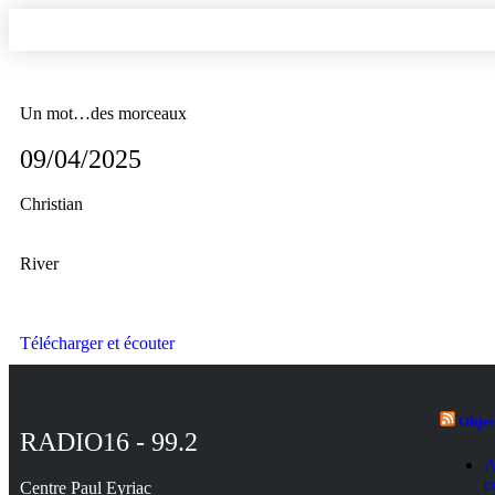
ÉCOUTER LE DIRE
Un mot…des morceaux
09/04/2025
Christian
River
Télécharger et écouter
Objec
RADIO16 - 99.2
A
c
Centre Paul Eyriac