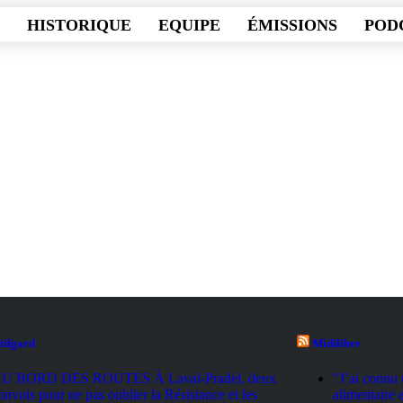
HISTORIQUE
EQUIPE
ÉMISSIONS
POD
CT
tifgard
Midilibre
U BORD DES ROUTES À Laval-Pradel, deux
"J’ai connu 
onvois pour ne pas oublier la Résistance et les
alimentaire 