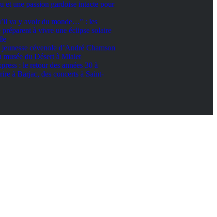
eau et une passion gardoise intacte pour
’il va y avoir du monde…" : les
préparent à vivre une éclipse solaire
le
 la jeunesse cévenole d’André Chamson
au musée du Désert à Mialet
ress : le retour des années 30 à
ire à Barjac, des concerts à Saint-