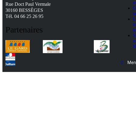
m
Rue Doct Paul Vermale
G
30160 BESSÈGES
s
Tél. 04 66 25 26 95
L
t
Partenaires
t
S
m
l
Ment