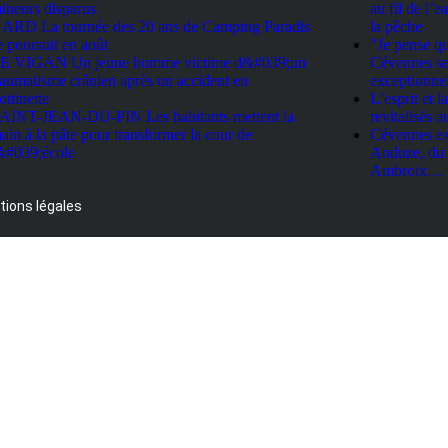
ineurs disparus
au fil de l’
ARD La tournée des 20 ans de Camping Paradis
la pêche
e poursuit en août
"Je pense qu
E VIGAN Un jeune homme victime d&#039;un
Cévennes se 
raumatisme crânien après un accident en
exceptionnel
rottinette
L’esprit et
AINT-JEAN-DU-PIN Les habitants mettent la
revitalisés 
ain à la pâte pour transformer la cour de
Cévennes exp
&#039;école
Anduze, du r
Ambroix…
ions légales