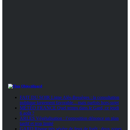
Objectifgard
FAIT DU SOIR Ligne Alès-Bessèges : la consultation
publique largement favorable... mais parfois hors-sujet
MÉTÉO FRANCE Quel temps dans le Gard, ce jeudi
6 août ?
ARLES Végétalisation : l’opposition dénonce un plan
tardif et trop limité
GARD Risque très sévère de feux de forêt : deux zones