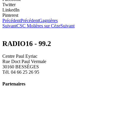
Twitter
LinkedIn
Pinterest
Précédent
Précédent
Gagnières
Suivant
CSC Molières sur Cèze
Suivant
RADIO16 - 99.2
Centre Paul Eyriac
Rue Doct Paul Vermale
30160 BESSÈGES
Tél. 04 66 25 26 95
Partenaires