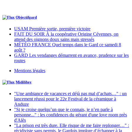
Objectifgard
USAM Première sortie, première victoire
FAIT DU SOIR À la coopérative Origine Cévennes, on
attend des oignons doux sains mais stressés
MÉTÉO FRANCE Quel temps dans le Gard ce samedi 8
août ?
GARD Les vendanges démarrent en avance, prudence sur les
routes
Mentions légales
Midilibre
"Une ambiance de vacances et déjà pas mal d’achats…" : un
lancement réussi pour le 22e Festival de la céramique à
Anduze
"Si je croise quelqu’un que je connais, je n’en parle à
personne..." : les confidences du gérant d'une love room près
d'Alès
"La prison est très dure. Elle risque de me faire replonger…" :
récidiviste sans permis, le Gardois implore d’échapper à la