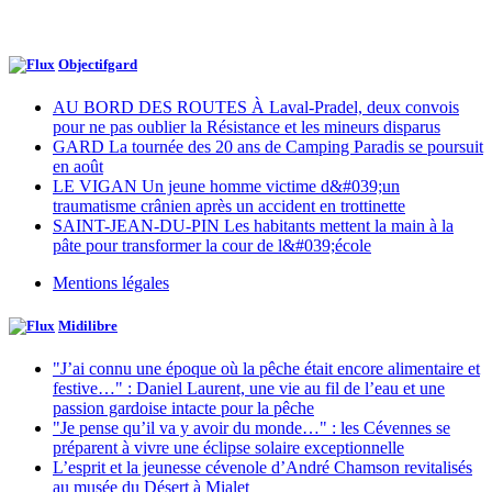
Objectifgard
AU BORD DES ROUTES À Laval-Pradel, deux convois
pour ne pas oublier la Résistance et les mineurs disparus
GARD La tournée des 20 ans de Camping Paradis se poursuit
en août
LE VIGAN Un jeune homme victime d&#039;un
traumatisme crânien après un accident en trottinette
SAINT-JEAN-DU-PIN Les habitants mettent la main à la
pâte pour transformer la cour de l&#039;école
Mentions légales
Midilibre
"J’ai connu une époque où la pêche était encore alimentaire et
festive…" : Daniel Laurent, une vie au fil de l’eau et une
passion gardoise intacte pour la pêche
"Je pense qu’il va y avoir du monde…" : les Cévennes se
préparent à vivre une éclipse solaire exceptionnelle
L’esprit et la jeunesse cévenole d’André Chamson revitalisés
au musée du Désert à Mialet