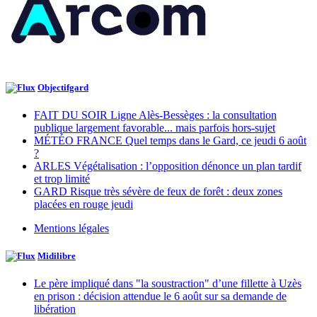
Objectifgard
FAIT DU SOIR Ligne Alès-Bessèges : la consultation
publique largement favorable... mais parfois hors-sujet
MÉTÉO FRANCE Quel temps dans le Gard, ce jeudi 6 août
?
ARLES Végétalisation : l’opposition dénonce un plan tardif
et trop limité
GARD Risque très sévère de feux de forêt : deux zones
placées en rouge jeudi
Mentions légales
Midilibre
Le père impliqué dans "la soustraction" d’une fillette à Uzès
en prison : décision attendue le 6 août sur sa demande de
libération